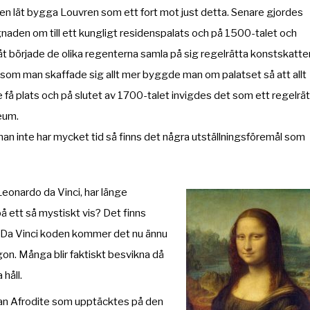
n lät bygga Louvren som ett fort mot just detta. Senare gjordes
aden om till ett kungligt residenspalats och på 1500-talet och
t började de olika regenterna samla på sig regelrätta konstskatter
som man skaffade sig allt mer byggde man om palatset så att allt
e få plats och på slutet av 1700-talet invigdes det som ett regelrät
eum.
n inte har mycket tid så finns det några utställningsföremål som
Leonardo da Vinci, har länge
å ett så mystiskt vis? Det finns
 Da Vinci koden kommer det nu ännu
gon. Många blir faktiskt besvikna då
håll.
nan Afrodite som upptäcktes på den