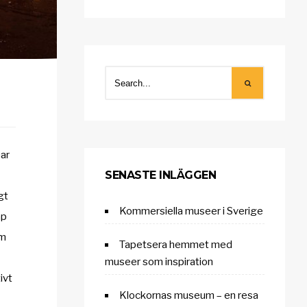
har
SENASTE INLÄGGEN
gt
Kommersiella museer i Sverige
ap
um
Tapetsera hemmet med
museer som inspiration
ivt
Klockornas museum – en resa