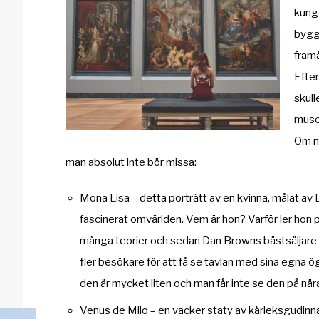
kunge
byggn
framå
Efter
skull
mus
Om ma
man absolut inte bör missa:
Mona Lisa – detta porträtt av en kvinna, målat av 
fascinerat omvärlden. Vem är hon? Varför ler hon p
många teorier och sedan Dan Browns bästsäljare
fler besökare för att få se tavlan med sina egna ö
den är mycket liten och man får inte se den på nära 
Venus de Milo – en vacker staty av kärleksgudin