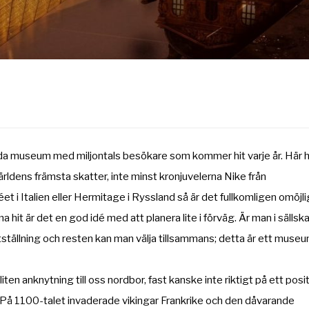
mda museum med miljontals besökare som kommer hit varje år. Här 
ldens främsta skatter, inte minst kronjuvelerna Nike från
i Italien eller Hermitage i Ryssland så är det fullkomligen omöjli
 hit är det en god idé med att planera lite i förväg. Är man i sällsk
ställning och resten kan man välja tillsammans; detta är ett muse
ten anknytning till oss
nordbor, fast kanske inte riktigt på ett posit
 På 1100-talet invaderade vikingar Frankrike och den dåvarande