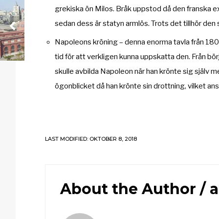
grekiska ön Milos. Bråk uppstod då den franska ex
sedan dess är statyn armlös. Trots det tillhör de
Napoleons kröning – denna enorma tavla från 1804 
tid för att verkligen kunna uppskatta den. Från bö
skulle avbilda Napoleon när han krönte sig själv men
ögonblicket då han krönte sin drottning, vilket a
LAST MODIFIED: OKTOBER 8, 2018
About the Author /
a