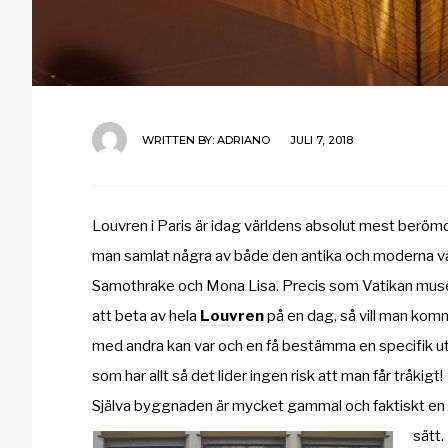
WRITTEN BY:
ADRIANO
JULI 7, 2018
Louvren i Paris är idag världens absolut mest berö
man samlat några av både den antika och moderna vär
Samothrake och Mona Lisa. Precis som Vatikan muséet 
att beta av hela
Louvren
på en dag, så vill man komma
med andra kan var och en få bestämma en specifik ut
som har allt så det lider ingen risk att man får tråkigt!
Själva byggnaden är mycket gammal och faktiskt en li
sätt.