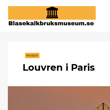
Blasekalkbruksmuseum.s
För den som vill gå på museum.
MUSEER
Louvren i Paris