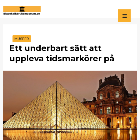
Blasekalkbruksmuseum.se
För den som vill gå
på museum.
MUSEER
Ett underbart sätt att
uppleva tidsmarkörer på